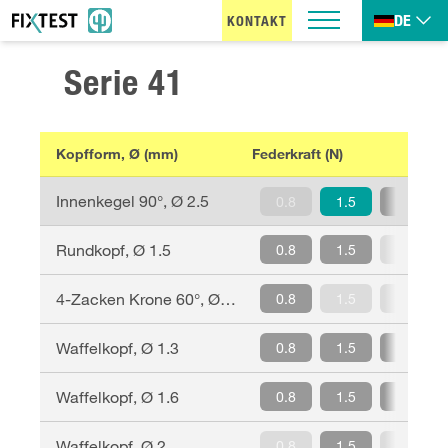
DE
KONTAKT
Serie
41
Kopfform, Ø (mm)
Federkraft (N)
Innenkegel 90°
, Ø
2.5
0.8
1.5
2.2
Rundkopf
, Ø
1.5
0.8
1.5
2.2
4-Zacken Krone 60°
, Ø
1.6
0.8
1.5
2.2
Waffelkopf
, Ø
1.3
0.8
1.5
2.2
Waffelkopf
, Ø
1.6
0.8
1.5
2.2
Waffelkopf
, Ø
2
0.8
1.5
2.2