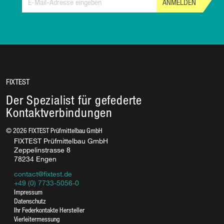
ANMELDEN
FIXTEST
Der Spezialist für gefederte
Kontaktverbindungen
©
2026
FIXTEST Prüfmittelbau GmbH
FIXTEST Prüfmittelbau GmbH
Zeppelinstrasse 8
78234 Engen
contact@fixtest.de
+49 (0) 7733-5056-0
Rufen Sie uns an
Impressum
Datenschutz
07733-5056-0
Ihr Federkontakte Hersteller
07733-5056-17
Vierleitermessung