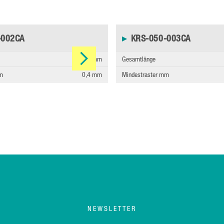
-002CA
▸
KRS-050-003CA
5,45 mm
Gesamtlänge
mm
0,4 mm
Mindestraster mm
NEWSLETTER