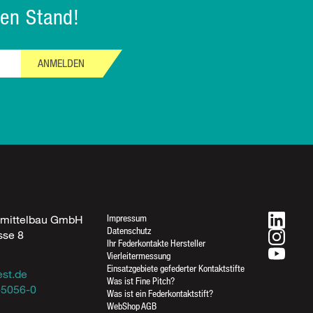
en Stand!
ANMELDEN
Impressum
fmittelbau GmbH
Datenschutz
sse 8
Ihr Federkontakte Hersteller
Rufen Sie uns an
n
Vierleitermessung
07733-5056-0
Einsatzgebiete gefederter Kontaktstifte
est.de
Was ist Fine Pitch?
07733-5056-17
-5056-0
Was ist ein Federkontaktstift?
WebShop AGB