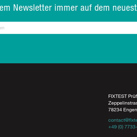
rem Newsletter immer auf dem neuest
FIXTEST Prü
Zeppelinstra
78234 Enge
contact@fixt
+49 (0) 7733