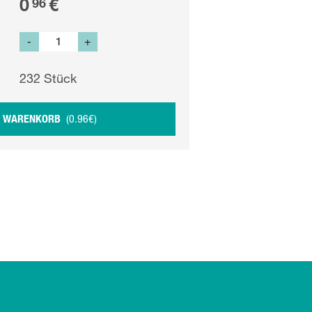
0
€
96
-
+
232
Stück
N WARENKORB
(
0.96
€
)