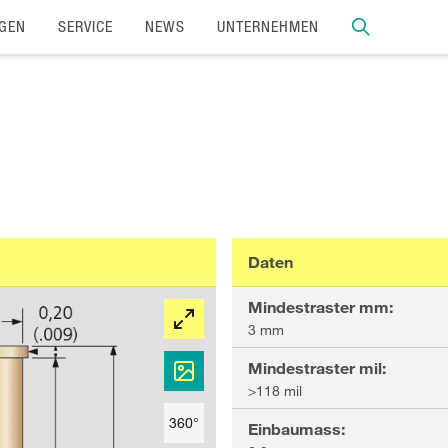
GEN
SERVICE
NEWS
UNTERNEHMEN
Daten
Mindestraster mm
:
3 mm
Mindestraster mil
:
>118 mil
360°
Einbaumass
: