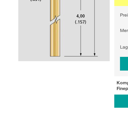
Pre
Me
Lag
Komp
Finep