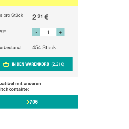
is pro Stück
2
€
21
nge
-
+
454
Stück
erbestand
IN DEN WARENKORB
(
2.21
€
)
atibel mit unseren
itchkontakte
:
706