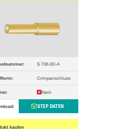
ikelnummer:
S 706.00-A
fform:
Crimpanschluss
rei:
Nein
STEP DATEN
nload:
dukt kaufen