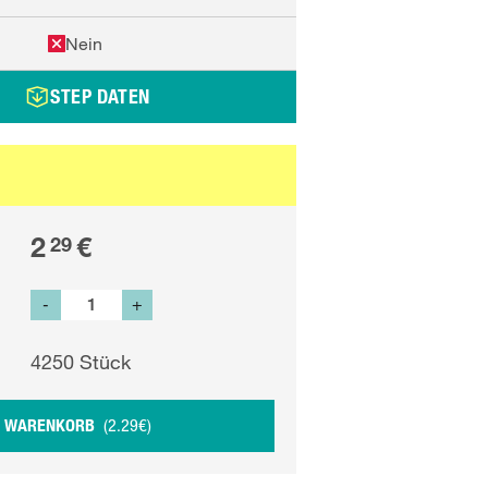
Nein
STEP DATEN
2
€
29
-
+
4250
Stück
N WARENKORB
(
2.29
€
)