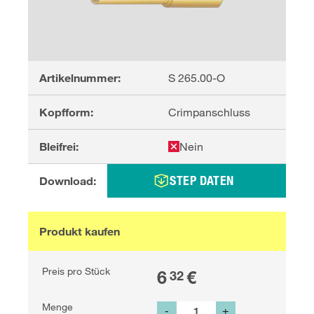
Artikelnummer:
S 265.00-O
Kopfform:
Crimpanschluss
Bleifrei:
Nein
STEP DATEN
Download:
Produkt kaufen
Preis pro Stück
6
€
32
Menge
-
+