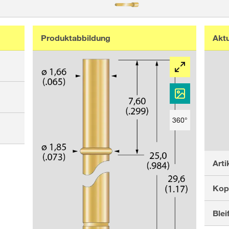
Produktabbildung
Akt
360°
Art
Kop
Bleif