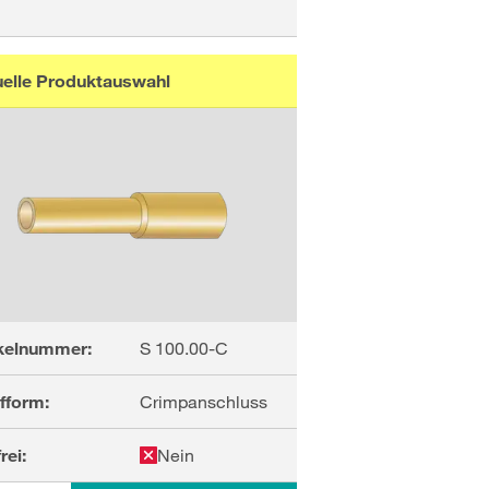
uelle Produktauswahl
ikelnummer:
S 100.00-C
fform:
Crimpanschluss
rei:
Nein