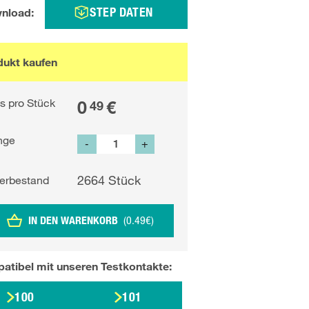
STEP DATEN
nload:
dukt kaufen
is pro Stück
0
€
49
nge
-
+
2664
Stück
erbestand
IN DEN WARENKORB
(
0.49
€
)
atibel mit unseren
Testkontakte
:
100
101