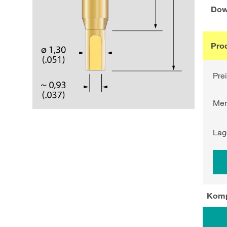
Dow
Pro
Pre
Me
Lag
Komp