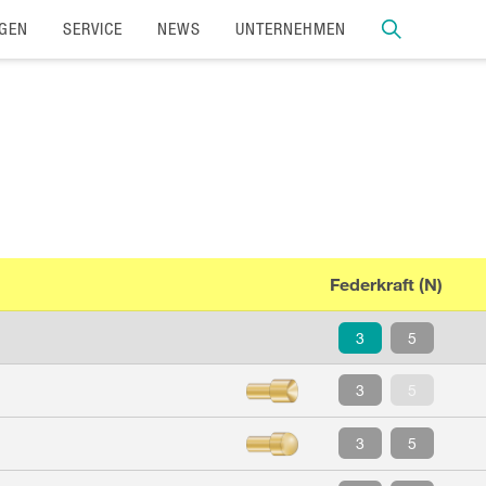
GEN
SERVICE
NEWS
UNTERNEHMEN
Federkraft (N)
3
5
3
5
3
5