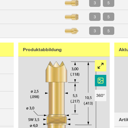
3
5
3
5
3
5
Produktabbildung
Akt
360°
Art