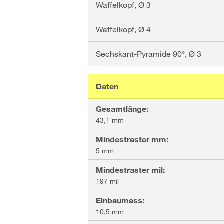
Waffelkopf
, Ø
3
Waffelkopf
, Ø
4
Sechskant-Pyramide 90°
, Ø
3
Daten
Gesamtlänge
:
43,1 mm
Mindestraster mm
:
5 mm
Mindestraster mil
:
197 mil
Einbaumass
:
10,5 mm