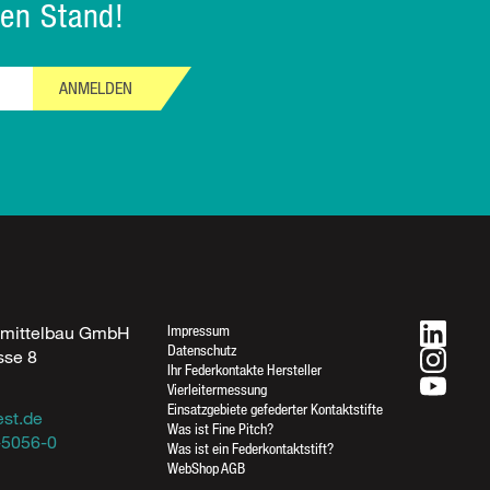
en Stand!
ANMELDEN
Impressum
fmittelbau GmbH
Datenschutz
sse 8
Ihr Federkontakte Hersteller
Rufen Sie uns an
n
Vierleitermessung
07733-5056-0
Einsatzgebiete gefederter Kontaktstifte
est.de
Was ist Fine Pitch?
07733-5056-17
-5056-0
Was ist ein Federkontaktstift?
WebShop AGB