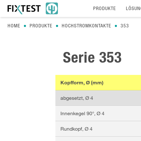
PRODUKTE
LÖSUN
HOME
PRODUKTE
HOCHSTROMKONTAKTE
353
Serie
353
Kopfform, Ø (mm)
abgesetzt
, Ø
4
Innenkegel 90°
, Ø
4
Rundkopf
, Ø
4