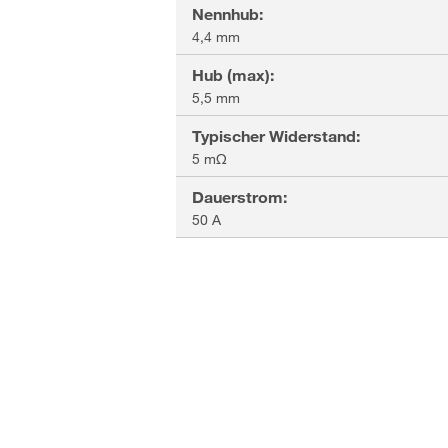
Nennhub
:
4,4 mm
Hub (max)
:
5,5 mm
Typischer Widerstand
:
5 mΩ
Dauerstrom
:
50 A