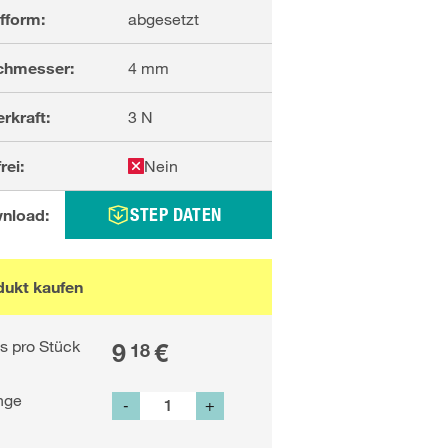
fform:
abgesetzt
chmesser:
4
mm
rkraft:
3
N
rei:
Nein
STEP DATEN
nload:
dukt kaufen
is pro Stück
9
€
18
nge
-
+