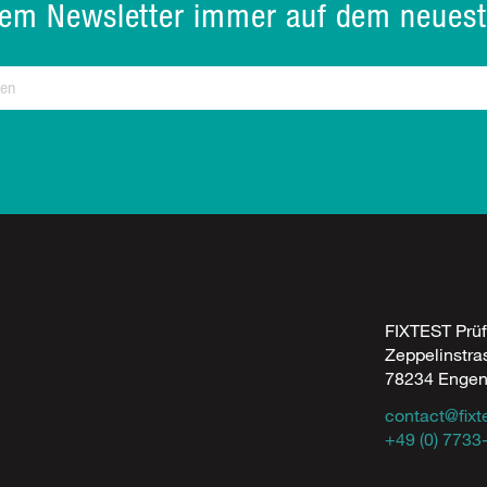
rem Newsletter immer auf dem neuest
FIXTEST Prü
Zeppelinstra
78234 Enge
contact@fixt
+49 (0) 7733