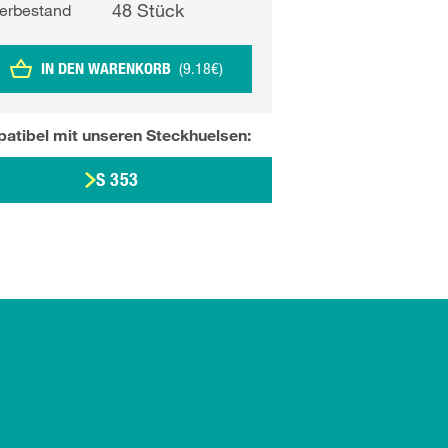
48
Stück
erbestand
IN DEN WARENKORB
(
9.18
€
)
atibel mit unseren
Steckhuelsen
:
S 353