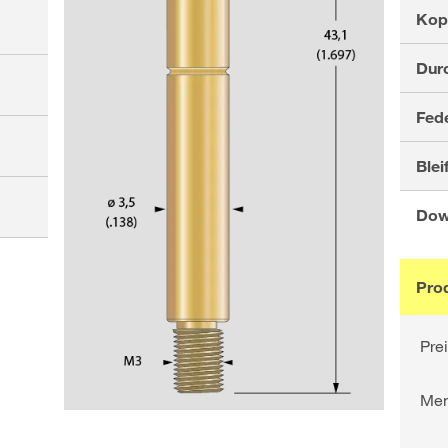
Kop
Dur
Fede
Bleif
Dow
Pro
Pre
Me