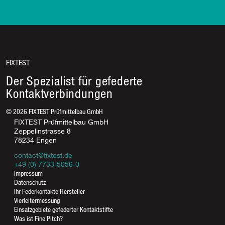
FIXTEST
Der Spezialist für gefederte
Kontaktverbindungen
©
2026
FIXTEST Prüfmittelbau GmbH
FIXTEST Prüfmittelbau GmbH
Zeppelinstrasse 8
78234 Engen
contact@fixtest.de
+49 (0) 7733-5056-0
Rufen Sie uns an
Impressum
Datenschutz
07733-5056-0
Ihr Federkontakte Hersteller
07733-5056-17
Vierleitermessung
Einsatzgebiete gefederter Kontaktstifte
Was ist Fine Pitch?