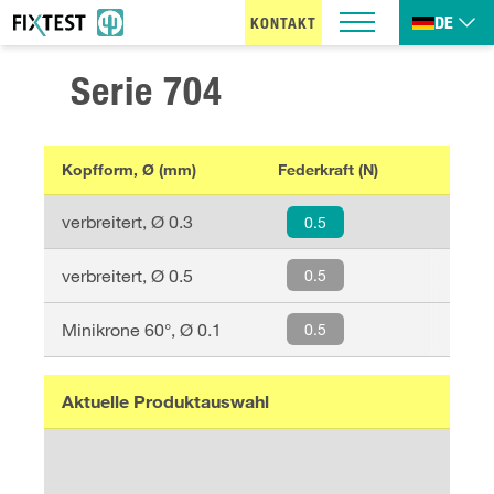
DE
KONTAKT
Serie
704
Kopfform, Ø (mm)
Federkraft (N)
verbreitert
, Ø
0.3
0.5
verbreitert
, Ø
0.5
0.5
Minikrone 60°
, Ø
0.1
0.5
Aktuelle Produktauswahl