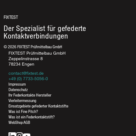
FIXTEST
Der Spezialist für gefederte
Kontaktverbindungen
©
2026
FIXTEST Prüfmittelbau GmbH
FIXTEST Prüfmittelbau GmbH
Zeppelinstrasse 8
78234 Engen
contact@fixtest.de
+49 (0) 7733-5056-0
Impressum
Rufen Sie uns an
Datenschutz
07733-5056-0
Ihr Federkontakte Hersteller
07733-5056-17
Vierleitermessung
Einsatzgebiete gefederter Kontaktstifte
Was ist Fine Pitch?
Was ist ein Federkontaktstift?
Schreiben Sie uns
WebShop AGB
contact@fixtest.de
Kontaktformular