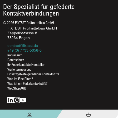
Der Spezialist für gefederte
Kontaktverbindungen
©
2026
FIXTEST Prüfmittelbau GmbH
FIXTEST Prüfmittelbau GmbH
Zeppelinstrasse 8
78234 Engen
contact@fixtest.de
+49 (0) 7733-5056-0
Rufen Sie uns an
Impressum
Datenschutz
07733-5056-0
Ihr Federkontakte Hersteller
07733-5056-17
Vierleitermessung
Einsatzgebiete gefederter Kontaktstifte
Was ist Fine Pitch?
Was ist ein Federkontaktstift?
Schreiben Sie uns
WebShop AGB
contact@fixtest.de
Kontaktformular